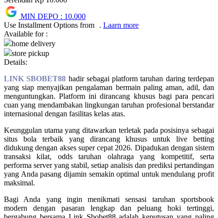
Twistshake
MIN DEPO :
10.000
TY Toys
Use Installment Options from
.
Laarn more
Available for :
U
home delivery
store pickup
Details:
LINK SBOBET88
hadir sebagai platform taruhan daring terdepan
V
yang siap menyajikan pengalaman bermain paling aman, adil, dan
menguntungkan. Platform ini dirancang khusus bagi para pencari
Veja
cuan yang mendambakan lingkungan taruhan profesional berstandar
internasional dengan fasilitas kelas atas.
Vitaflow
Keunggulan utama yang ditawarkan terletak pada posisinya sebagai
Vtech
situs bola terbaik yang dirancang khusus untuk live betting
didukung dengan akses super cepat 2026. Dipadukan dengan sistem
W
transaksi kilat, odds taruhan olahraga yang kompetitif, serta
performa server yang stabil, setiap analisis dan prediksi pertandingan
Waterland
yang Anda pasang dijamin semakin optimal untuk mendulang profit
maksimal.
Wellness
Bagi Anda yang ingin menikmati sensasi taruhan sportsbook
X
modern dengan pasaran lengkap dan peluang hoki tertinggi,
bergabung bersama Link Sbobet88 adalah keputusan yang paling