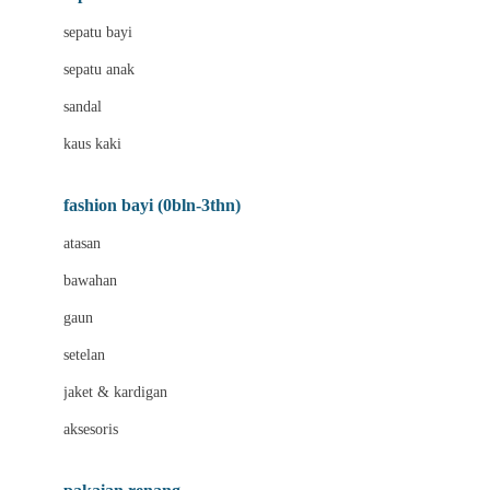
Bio Oil
sepatu bayi
Biolane
sepatu anak
Bite Fighters
sandal
Bizzi Growin
kaus kaki
Blackmores
fashion bayi (0bln-3thn)
Blooming Marvellous
atasan
Bonnels
bawahan
Bravado
gaun
Bruder
setelan
Brush Baby
jaket & kardigan
Buds Organics
aksesoris
Bugaboo
Buggygear