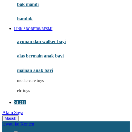
Moby
bak mandi
Momami
handuk
Mothercare
LINK SBOBET88 RESMI
Mustela
ayunan dan walker bayi
My Buddy Tag
My K
alas bermain anak bayi
N
mainan anak bayi
Naif
mothercare toys
Nike
elc toys
Nordic Natural
SLOT
Nuby
Akun Saya
Nuna
Masuk
lewati ke Konten
O