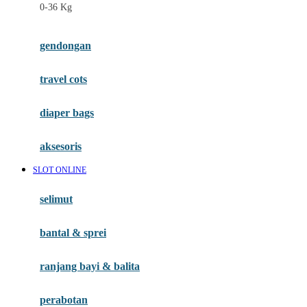
0-36 Kg
Fisher Price
Flipper
gendongan
Friends Of Sally
travel cots
G
diaper bags
Gb
Geko
aksesoris
Graco
SLOT ONLINE
Gund
selimut
H
bantal & sprei
Habbie
Haenim
ranjang bayi & balita
Happy Horse
perabotan