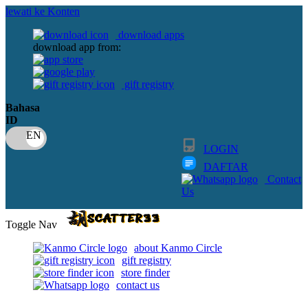
lewati ke Konten
download apps
download app from:
gift registry
Bahasa
ID
LOGIN
DAFTAR
Contact
Us
Toggle Nav
about Kanmo Circle
gift registry
store finder
contact us