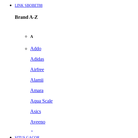
LINK SBOBET88
Brand A-Z
A
Addo
Adidas
Airfree
Alamii
Amara
Aqua Scale
Asics
Aveeno
Awan
SITUS GACOR