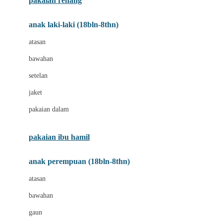
pakaian renang
Bumkins
anak laki-laki (18bln-8thn)
C
atasan
Cetaphil
bawahan
Chicco
setelan
Childlife
jaket
Clevamama
pakaian dalam
Cocolatte
Cottonseeds
pakaian ibu hamil
Cozy N Safe
anak perempuan (18bln-8thn)
Crane
atasan
Cybex
bawahan
D
gaun