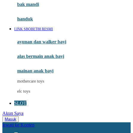
Moby
bak mandi
Momami
handuk
Mothercare
LINK SBOBET88 RESMI
Mustela
ayunan dan walker bayi
My Buddy Tag
My K
alas bermain anak bayi
N
mainan anak bayi
Naif
mothercare toys
Nike
elc toys
Nordic Natural
SLOT
Nuby
Akun Saya
Nuna
Masuk
lewati ke Konten
O