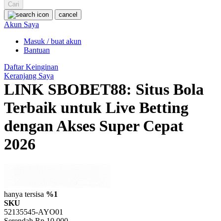
Squishmallows
Cari
cancel
Starbooks
Akun Saya
Stick-O
Masuk / buat akun
Bantuan
Stokke
Daftar Keinginan
Sudocrem
Keranjang Saya
LINK SBOBET88: Situs Bola
Sumimo
Sunnylife
Terbaik untuk Live Betting
Sun-Staches
dengan Akses Super Cepat
Swimava
2026
T
Tommee Tippee
Trunki
hanya tersisa
%1
SKU
Tutti Bambini
52135545-AYO01
Serendah
Rp 10.000