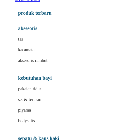
Azetabio
produk terbaru
B
aksesoris
Baabaasheepz
tas
Babiators
kacamata
Baby Dove
aksesoris rambut
Baby Jogger
Baby Rovega
kebutuhan bayi
Babybee
pakaian tidur
Banana Boat
set & terusan
Banz
piyama
Barbie
bodysuits
Beaba
Beauty Barn
sepatu & kaus kaki