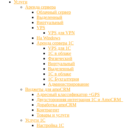
Услуги
Аренда сервера
Облачный сервер
Выделенный
Виртуальный
VPS
VPS для VPN
На Windows
Аренда сервера 1С
VPS для 1С
1С в облаке
Физический
Виртуальный
Выделенный
1С в облаке
1С Бухгалтерия
Администрирование
Виджеты для amoCRM
Адресный классификатор +GPS
Двухсторонняя интеграция 1С и AmoCRM
Доработка amoCRM
Контрагент
Товары и услуги
Услуги 1С
Настройка 1С