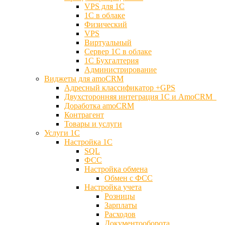
VPS для 1С
1С в облаке
Физический
VPS
Виртуальный
Сервер 1С в облаке
1С Бухгалтерия
Администрирование
Виджеты для amoCRM
Адресный классификатор +GPS
Двухсторонняя интеграция 1С и AmoCRM
Доработка amoCRM
Контрагент
Товары и услуги
Услуги 1С
Настройка 1С
SQL
ФСС
Настройка обмена
Обмен с ФСС
Настройка учета
Розницы
Зарплаты
Расходов
Документооборота