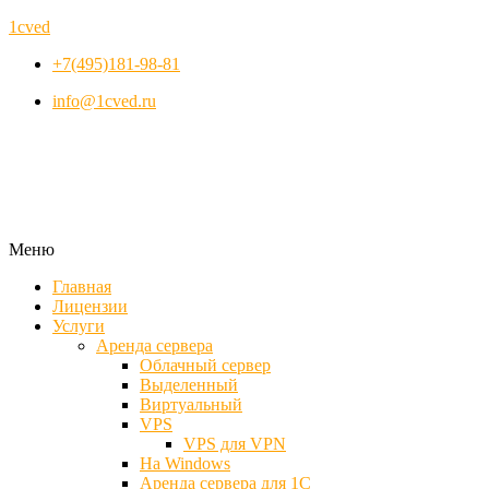
1cved
+7(495)181-98-81
info@1cved.ru
Меню
Главная
Лицензии
Услуги
Аренда сервера
Облачный сервер
Выделенный
Виртуальный
VPS
VPS для VPN
На Windows
Аренда сервера для 1С