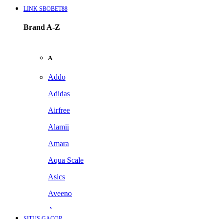
LINK SBOBET88
Brand A-Z
A
Addo
Adidas
Airfree
Alamii
Amara
Aqua Scale
Asics
Aveeno
Awan
SITUS GACOR