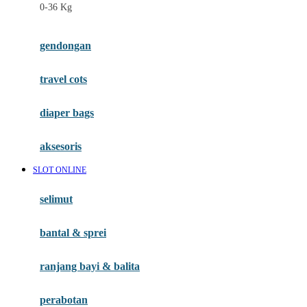
0-36 Kg
Fisher Price
Flipper
gendongan
Friends Of Sally
travel cots
G
diaper bags
Gb
Geko
aksesoris
Graco
SLOT ONLINE
Gund
selimut
H
bantal & sprei
Habbie
Haenim
ranjang bayi & balita
Happy Horse
perabotan