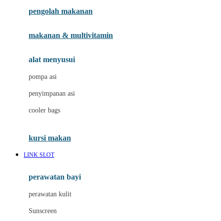
pengolah makanan
Joolz
Jujube
makanan & multivitamin
K
alat menyusui
Kiddycuts
pompa asi
Kumon
penyimpanan asi
L
cooler bags
Leapfrog
kursi makan
Leclerc
LINK SLOT
Lee Vierra
Lillebaby
perawatan bayi
Little Bird Told Me
perawatan kulit
Little Miss Janis
Sunscreen