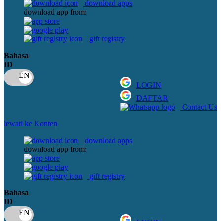
download apps
download app from:
Oh Ma Grain
Okiedog
gift registry
P
Bahasa
ID
Peachy
LOGIN
Phil & Ted's
DAFTAR
Philips Avent
Contact Us
Pigeon
lewati ke Konten
Playgro
download apps
download app from:
Poled Global
Ponycycle
gift registry
Puma
Bahasa
ID
Pureats