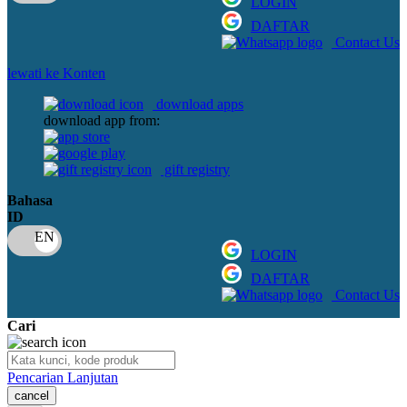
LOGIN
Q
DAFTAR
Contact Us
QV Baby
lewati ke Konten
R
download apps
Real Shades
download app from:
Red Castle
gift registry
Ribbon Madness
Bahasa
ID
S
Sebamed
LOGIN
DAFTAR
Silver Cross
Contact Us
Simply Idea
Cari
Skip Hop
Pencarian Lanjutan
Spectra
cancel