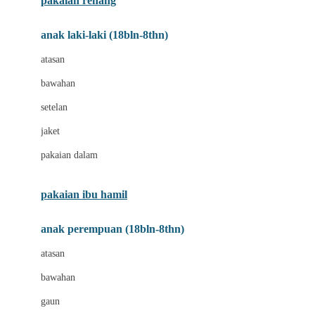
pakaian renang
Bumkins
anak laki-laki (18bln-8thn)
C
atasan
Cetaphil
bawahan
Chicco
setelan
Childlife
jaket
Clevamama
pakaian dalam
Cocolatte
Cottonseeds
pakaian ibu hamil
Cozy N Safe
anak perempuan (18bln-8thn)
Crane
atasan
Cybex
bawahan
D
gaun