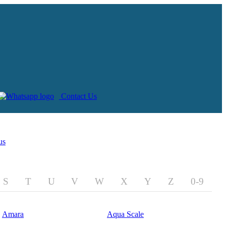
Contact Us
us
S
T
U
V
W
X
Y
Z
0-9
Amara
Aqua Scale