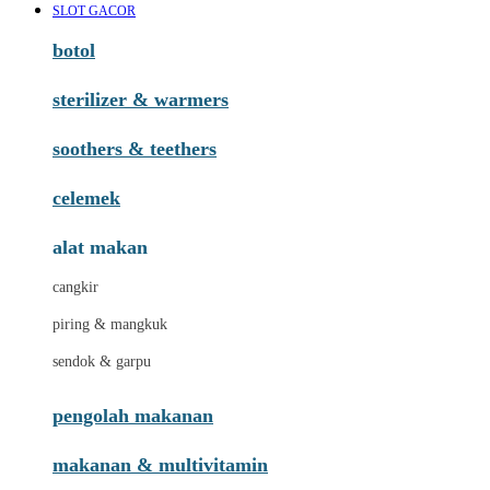
SLOT GACOR
botol
sterilizer & warmers
soothers & teethers
celemek
alat makan
cangkir
piring & mangkuk
sendok & garpu
pengolah makanan
makanan & multivitamin