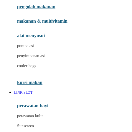
pengolah makanan
Joolz
Jujube
makanan & multivitamin
K
alat menyusui
Kiddycuts
pompa asi
Kumon
penyimpanan asi
L
cooler bags
Leapfrog
kursi makan
Leclerc
LINK SLOT
Lee Vierra
Lillebaby
perawatan bayi
Little Bird Told Me
perawatan kulit
Little Miss Janis
Sunscreen