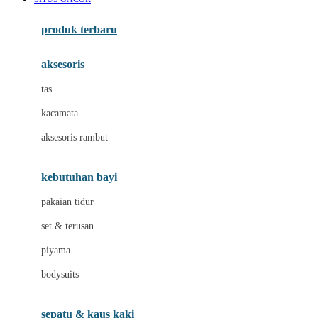
Azetabio
produk terbaru
B
aksesoris
Baabaasheepz
tas
Babiators
kacamata
Baby Dove
aksesoris rambut
Baby Jogger
Baby Rovega
kebutuhan bayi
Babybee
pakaian tidur
Banana Boat
set & terusan
Banz
piyama
Barbie
bodysuits
Beaba
Beauty Barn
sepatu & kaus kaki