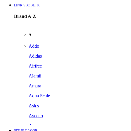
LINK SBOBET88
Brand A-Z
A
Addo
Adidas
Airfree
Alamii
Amara
Aqua Scale
Asics
Aveeno
Awan
SITUS GACOR