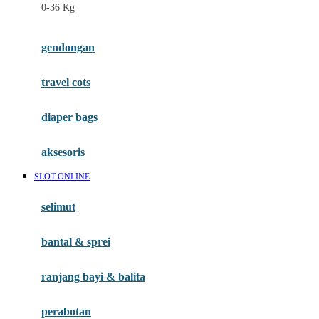
0-36 Kg
Fisher Price
Flipper
gendongan
Friends Of Sally
travel cots
G
diaper bags
Gb
Geko
aksesoris
Graco
SLOT ONLINE
Gund
selimut
H
bantal & sprei
Habbie
Haenim
ranjang bayi & balita
Happy Horse
perabotan