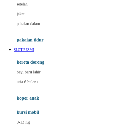
Dae Organics
setelan
Docare
jaket
Doona
pakaian dalam
Down To Earth
Drew
pakaian tidur
Dr. Brown's
SLOT RESMI
E
kereta dorong
ELC
bayi baru lahir
Ergobaby
usia 6 bulan+
Expert Care
koper anak
Ezyroller
kursi mobil
F
0-13 Kg
Felt So Sweet