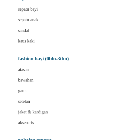
Bio Oil
sepatu bayi
Biolane
sepatu anak
Bite Fighters
sandal
Bizzi Growin
kaus kaki
Blackmores
fashion bayi (0bln-3thn)
Blooming Marvellous
atasan
Bonnels
bawahan
Bravado
gaun
Bruder
setelan
Brush Baby
jaket & kardigan
Buds Organics
aksesoris
Bugaboo
Buggygear