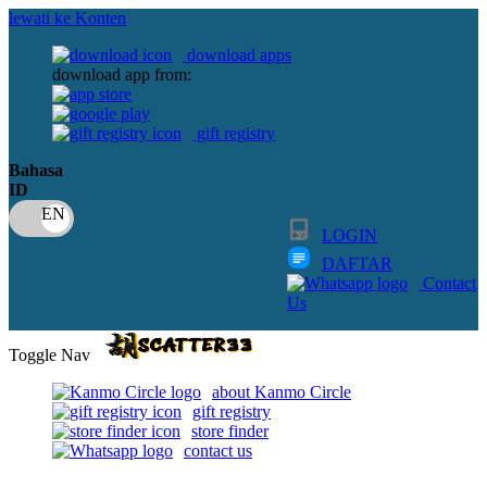
lewati ke Konten
download apps
download app from:
gift registry
Bahasa
ID
LOGIN
DAFTAR
Contact
Us
Toggle Nav
about Kanmo Circle
gift registry
store finder
contact us