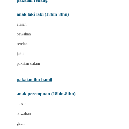
pakaian renang
Bumkins
anak laki-laki (18bln-8thn)
C
atasan
Cetaphil
bawahan
Chicco
setelan
Childlife
jaket
Clevamama
pakaian dalam
Cocolatte
Cottonseeds
pakaian ibu hamil
Cozy N Safe
anak perempuan (18bln-8thn)
Crane
atasan
Cybex
bawahan
D
gaun