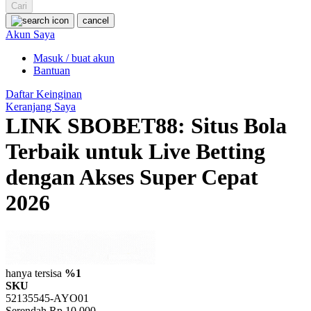
Squishmallows
Cari
cancel
Starbooks
Akun Saya
Stick-O
Masuk / buat akun
Bantuan
Stokke
Daftar Keinginan
Sudocrem
Keranjang Saya
LINK SBOBET88: Situs Bola
Sumimo
Sunnylife
Terbaik untuk Live Betting
Sun-Staches
dengan Akses Super Cepat
Swimava
2026
T
Tommee Tippee
Trunki
hanya tersisa
%1
SKU
Tutti Bambini
52135545-AYO01
Serendah
Rp 10.000