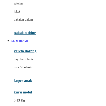
Dae Organics
setelan
Docare
jaket
Doona
pakaian dalam
Down To Earth
Drew
pakaian tidur
Dr. Brown's
SLOT RESMI
E
kereta dorong
ELC
bayi baru lahir
Ergobaby
usia 6 bulan+
Expert Care
koper anak
Ezyroller
kursi mobil
F
0-13 Kg
Felt So Sweet