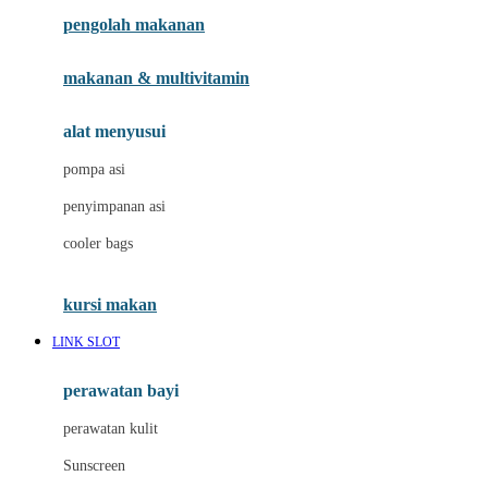
pengolah makanan
Joolz
Jujube
makanan & multivitamin
K
alat menyusui
Kiddycuts
pompa asi
Kumon
penyimpanan asi
L
cooler bags
Leapfrog
kursi makan
Leclerc
LINK SLOT
Lee Vierra
Lillebaby
perawatan bayi
Little Bird Told Me
perawatan kulit
Little Miss Janis
Sunscreen