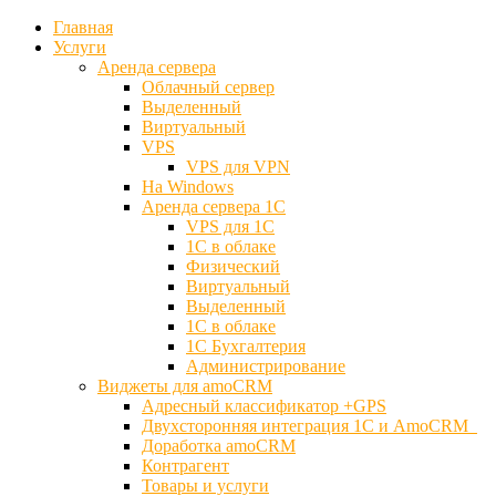
Главная
Услуги
Аренда сервера
Облачный сервер
Выделенный
Виртуальный
VPS
VPS для VPN
На Windows
Аренда сервера 1С
VPS для 1С
1С в облаке
Физический
Виртуальный
Выделенный
1С в облаке
1С Бухгалтерия
Администрирование
Виджеты для amoCRM
Адресный классификатор +GPS
Двухсторонняя интеграция 1С и AmoCRM
Доработка amoCRM
Контрагент
Товары и услуги