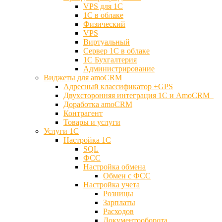
VPS для 1С
1С в облаке
Физический
VPS
Виртуальный
Сервер 1С в облаке
1С Бухгалтерия
Администрирование
Виджеты для amoCRM
Адресный классификатор +GPS
Двухсторонняя интеграция 1С и AmoCRM
Доработка amoCRM
Контрагент
Товары и услуги
Услуги 1С
Настройка 1С
SQL
ФСС
Настройка обмена
Обмен с ФСС
Настройка учета
Розницы
Зарплаты
Расходов
Документооборота