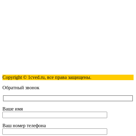
+7(495)181-98-81
info@1cved.ru
Пн-Пт 09:00 - 18:00
Полезные ссылки
Контакты
Карта сайта
Политика обработки персональных данных
Copyright © 1cved.ru, все права защищены.
Обратный звонок
Ваше имя
Ваш номер телефона