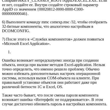
Computer\HKEY_CLASSES_ROOT\AppID\EXCEL.EXE. Если
ее нет, создайте ее. Внутри создайте строковый параметр
AppID со значением {00020812-0000-0000-C000-
000000000046}.
6) Выполните команду mmc comexp.msc /32, чтобы отобразить
32-битные компоненты, что аналогично настройкам в
DCOMCONFIG.
7) После этого в «Службах компонентов» должен появиться
«Microsoft Excel Application».
Ошибка возникает непредсказуемо: иногда при создании
объекта, иногда при вызове методов Excel-application. Нельзя
точно определить, что именно решило проблему. Обычно
можно избежать дополнительных настроек операционной
системы, используя вызов COM-объекта на клиенте. При
правильной установке объектов они работают даже при
различной битности 1С и Excel, OS.
Также часто бывает, что после смены пароля компонента
возникает ошибка «Интерфейс не поддерживается». В этом
случае достаточно обновить пароль в настройках компонента.