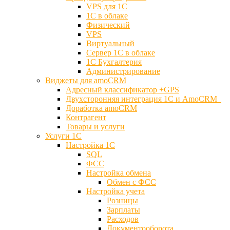
VPS для 1С
1С в облаке
Физический
VPS
Виртуальный
Сервер 1С в облаке
1С Бухгалтерия
Администрирование
Виджеты для amoCRM
Адресный классификатор +GPS
Двухсторонняя интеграция 1С и AmoCRM
Доработка amoCRM
Контрагент
Товары и услуги
Услуги 1С
Настройка 1С
SQL
ФСС
Настройка обмена
Обмен с ФСС
Настройка учета
Розницы
Зарплаты
Расходов
Документооборота