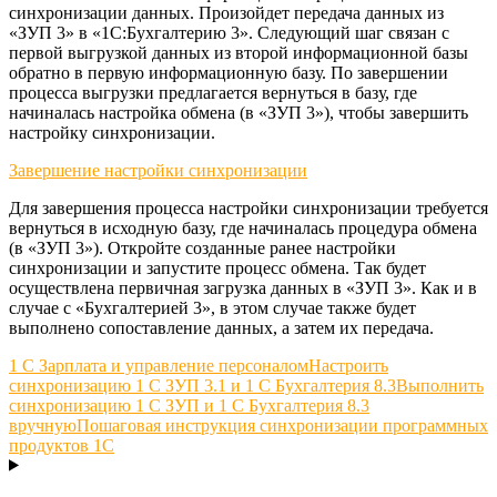
синхронизации данных. Произойдет передача данных из
«ЗУП 3» в «1С:Бухгалтерию 3». Следующий шаг связан с
первой выгрузкой данных из второй информационной базы
обратно в первую информационную базу. По завершении
процесса выгрузки предлагается вернуться в базу, где
начиналась настройка обмена (в «ЗУП 3»), чтобы завершить
настройку синхронизации.
Завершение настройки синхронизации
Для завершения процесса настройки синхронизации требуется
вернуться в исходную базу, где начиналась процедура обмена
(в «ЗУП 3»). Откройте созданные ранее настройки
синхронизации и запустите процесс обмена. Так будет
осуществлена первичная загрузка данных в «ЗУП 3». Как и в
случае с «Бухгалтерией 3», в этом случае также будет
выполнено сопоставление данных, а затем их передача.
1 С Зарплата и управление персоналом
Настроить
синхронизацию 1 С ЗУП 3.1 и 1 С Бухгалтерия 8.3
Выполнить
синхронизацию 1 С ЗУП и 1 С Бухгалтерия 8.3
вручную
Пошаговая инструкция синхронизации программных
продуктов 1С