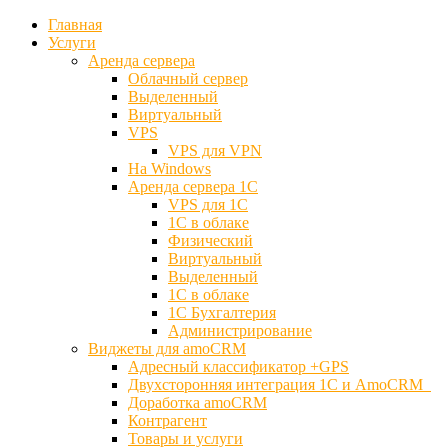
Главная
Услуги
Аренда сервера
Облачный сервер
Выделенный
Виртуальный
VPS
VPS для VPN
На Windows
Аренда сервера 1С
VPS для 1С
1С в облаке
Физический
Виртуальный
Выделенный
1С в облаке
1С Бухгалтерия
Администрирование
Виджеты для amoCRM
Адресный классификатор +GPS
Двухсторонняя интеграция 1С и AmoCRM
Доработка amoCRM
Контрагент
Товары и услуги