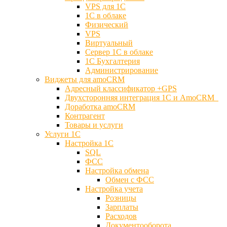
VPS для 1С
1С в облаке
Физический
VPS
Виртуальный
Сервер 1С в облаке
1С Бухгалтерия
Администрирование
Виджеты для amoCRM
Адресный классификатор +GPS
Двухсторонняя интеграция 1С и AmoCRM
Доработка amoCRM
Контрагент
Товары и услуги
Услуги 1С
Настройка 1С
SQL
ФСС
Настройка обмена
Обмен с ФСС
Настройка учета
Розницы
Зарплаты
Расходов
Документооборота