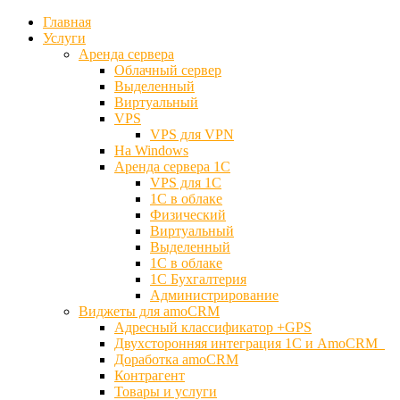
Главная
Услуги
Аренда сервера
Облачный сервер
Выделенный
Виртуальный
VPS
VPS для VPN
На Windows
Аренда сервера 1С
VPS для 1С
1С в облаке
Физический
Виртуальный
Выделенный
1С в облаке
1С Бухгалтерия
Администрирование
Виджеты для amoCRM
Адресный классификатор +GPS
Двухсторонняя интеграция 1С и AmoCRM
Доработка amoCRM
Контрагент
Товары и услуги