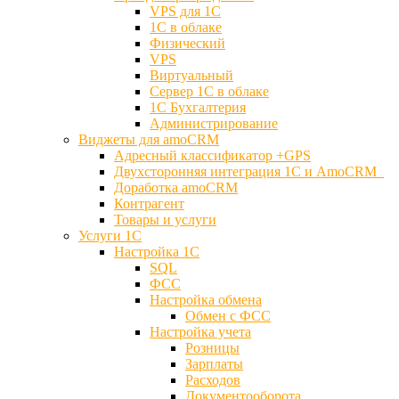
VPS для 1С
1С в облаке
Физический
VPS
Виртуальный
Сервер 1С в облаке
1С Бухгалтерия
Администрирование
Виджеты для amoCRM
Адресный классификатор +GPS
Двухсторонняя интеграция 1С и AmoCRM
Доработка amoCRM
Контрагент
Товары и услуги
Услуги 1С
Настройка 1С
SQL
ФСС
Настройка обмена
Обмен с ФСС
Настройка учета
Розницы
Зарплаты
Расходов
Документооборота