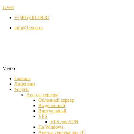
1cved
+7(495)181-98-81
info@1cved.ru
Меню
Главная
Лицензии
Услуги
Аренда сервера
Облачный сервер
Выделенный
Виртуальный
VPS
VPS для VPN
На Windows
Аренда сервера для 1С