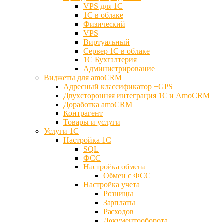
VPS для 1С
1С в облаке
Физический
VPS
Виртуальный
Сервер 1С в облаке
1С Бухгалтерия
Администрирование
Виджеты для amoCRM
Адресный классификатор +GPS
Двухсторонняя интеграция 1С и AmoCRM
Доработка amoCRM
Контрагент
Товары и услуги
Услуги 1С
Настройка 1С
SQL
ФСС
Настройка обмена
Обмен с ФСС
Настройка учета
Розницы
Зарплаты
Расходов
Документооборота