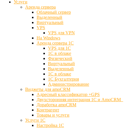
Услуги
Аренда сервера
Облачный сервер
Выделенный
Виртуальный
VPS
VPS для VPN
На Windows
Аренда сервера 1С
VPS для 1С
1С в облаке
Физический
Виртуальный
Выделенный
1С в облаке
1С Бухгалтерия
Администрирование
Виджеты для amoCRM
Адресный классификатор +GPS
Двухсторонняя интеграция 1С и AmoCRM
Доработка amoCRM
Контрагент
Товары и услуги
Услуги 1С
Настройка 1С