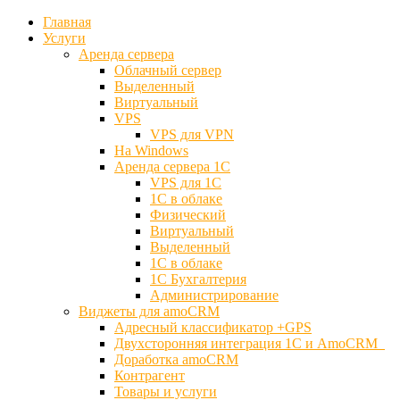
Главная
Услуги
Аренда сервера
Облачный сервер
Выделенный
Виртуальный
VPS
VPS для VPN
На Windows
Аренда сервера 1С
VPS для 1С
1С в облаке
Физический
Виртуальный
Выделенный
1С в облаке
1С Бухгалтерия
Администрирование
Виджеты для amoCRM
Адресный классификатор +GPS
Двухсторонняя интеграция 1С и AmoCRM
Доработка amoCRM
Контрагент
Товары и услуги