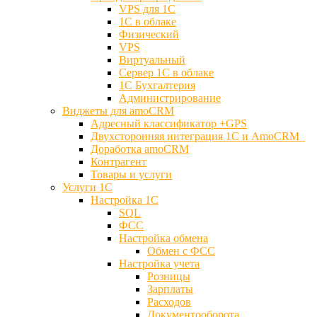
VPS для 1С
1С в облаке
Физический
VPS
Виртуальный
Сервер 1С в облаке
1С Бухгалтерия
Администрирование
Виджеты для amoCRM
Адресный классификатор +GPS
Двухсторонняя интеграция 1С и AmoCRM
Доработка amoCRM
Контрагент
Товары и услуги
Услуги 1С
Настройка 1С
SQL
ФСС
Настройка обмена
Обмен с ФСС
Настройка учета
Розницы
Зарплаты
Расходов
Документооборота