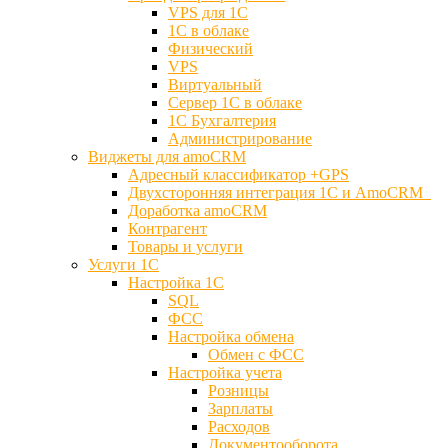
VPS для 1С
1С в облаке
Физический
VPS
Виртуальный
Сервер 1С в облаке
1С Бухгалтерия
Администрирование
Виджеты для amoCRM
Адресный классификатор +GPS
Двухсторонняя интеграция 1С и AmoCRM
Доработка amoCRM
Контрагент
Товары и услуги
Услуги 1С
Настройка 1С
SQL
ФСС
Настройка обмена
Обмен с ФСС
Настройка учета
Розницы
Зарплаты
Расходов
Документооборота