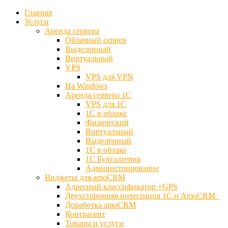
Главная
Услуги
Аренда сервера
Облачный сервер
Выделенный
Виртуальный
VPS
VPS для VPN
На Windows
Аренда сервера 1С
VPS для 1С
1С в облаке
Физический
Виртуальный
Выделенный
1С в облаке
1С Бухгалтерия
Администрирование
Виджеты для amoCRM
Адресный классификатор +GPS
Двухсторонняя интеграция 1С и AmoCRM
Доработка amoCRM
Контрагент
Товары и услуги