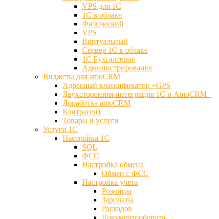
VPS для 1С
1С в облаке
Физический
VPS
Виртуальный
Сервер 1С в облаке
1С Бухгалтерия
Администрирование
Виджеты для amoCRM
Адресный классификатор +GPS
Двухсторонняя интеграция 1С и AmoCRM
Доработка amoCRM
Контрагент
Товары и услуги
Услуги 1С
Настройка 1С
SQL
ФСС
Настройка обмена
Обмен с ФСС
Настройка учета
Розницы
Зарплаты
Расходов
Документооборота