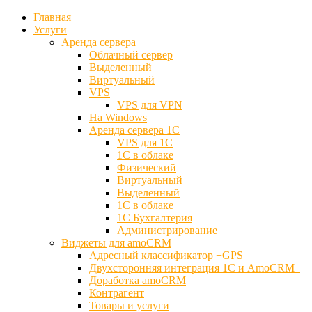
Главная
Услуги
Аренда сервера
Облачный сервер
Выделенный
Виртуальный
VPS
VPS для VPN
На Windows
Аренда сервера 1С
VPS для 1С
1С в облаке
Физический
Виртуальный
Выделенный
1С в облаке
1С Бухгалтерия
Администрирование
Виджеты для amoCRM
Адресный классификатор +GPS
Двухсторонняя интеграция 1С и AmoCRM
Доработка amoCRM
Контрагент
Товары и услуги