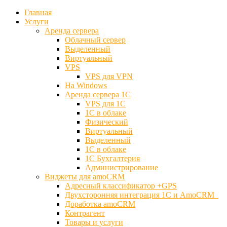
Главная
Услуги
Аренда сервера
Облачный сервер
Выделенный
Виртуальный
VPS
VPS для VPN
На Windows
Аренда сервера 1С
VPS для 1С
1С в облаке
Физический
Виртуальный
Выделенный
1С в облаке
1С Бухгалтерия
Администрирование
Виджеты для amoCRM
Адресный классификатор +GPS
Двухсторонняя интеграция 1С и AmoCRM
Доработка amoCRM
Контрагент
Товары и услуги