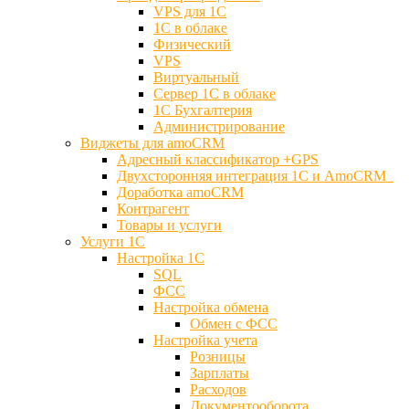
VPS для 1С
1С в облаке
Физический
VPS
Виртуальный
Сервер 1С в облаке
1С Бухгалтерия
Администрирование
Виджеты для amoCRM
Адресный классификатор +GPS
Двухсторонняя интеграция 1С и AmoCRM
Доработка amoCRM
Контрагент
Товары и услуги
Услуги 1С
Настройка 1С
SQL
ФСС
Настройка обмена
Обмен с ФСС
Настройка учета
Розницы
Зарплаты
Расходов
Документооборота