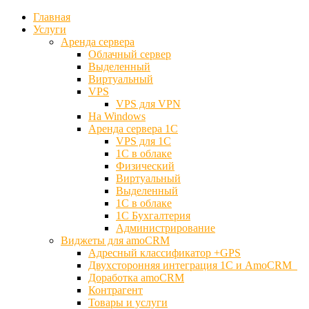
Главная
Услуги
Аренда сервера
Облачный сервер
Выделенный
Виртуальный
VPS
VPS для VPN
На Windows
Аренда сервера 1С
VPS для 1С
1С в облаке
Физический
Виртуальный
Выделенный
1С в облаке
1С Бухгалтерия
Администрирование
Виджеты для amoCRM
Адресный классификатор +GPS
Двухсторонняя интеграция 1С и AmoCRM
Доработка amoCRM
Контрагент
Товары и услуги