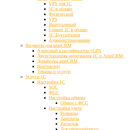
VPS для 1С
1С в облаке
Физический
VPS
Виртуальный
Сервер 1С в облаке
1С Бухгалтерия
Администрирование
Виджеты для amoCRM
Адресный классификатор +GPS
Двухсторонняя интеграция 1С и AmoCRM
Доработка amoCRM
Контрагент
Товары и услуги
Услуги 1С
Настройка 1С
SQL
ФСС
Настройка обмена
Обмен с ФСС
Настройка учета
Розницы
Зарплаты
Расходов
Документооборота