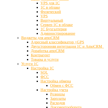
VPS для 1С
1С в облаке
Физический
VPS
Виртуальный
Сервер 1С в облаке
1С Бухгалтерия
Администрирование
Виджеты для amoCRM
Адресный классификатор +GPS
Двухсторонняя интеграция 1С и AmoCRM
Доработка amoCRM
Контрагент
Товары и услуги
Услуги 1С
Настройка 1С
SQL
ФСС
Настройка обмена
Обмен с ФСС
Настройка учета
Розницы
Зарплаты
Расходов
Документооборота