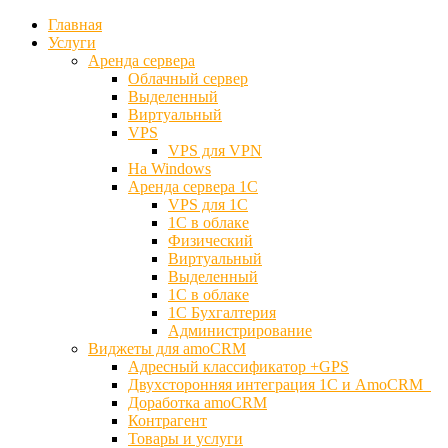
Главная
Услуги
Аренда сервера
Облачный сервер
Выделенный
Виртуальный
VPS
VPS для VPN
На Windows
Аренда сервера 1С
VPS для 1С
1С в облаке
Физический
Виртуальный
Выделенный
1С в облаке
1С Бухгалтерия
Администрирование
Виджеты для amoCRM
Адресный классификатор +GPS
Двухсторонняя интеграция 1С и AmoCRM
Доработка amoCRM
Контрагент
Товары и услуги