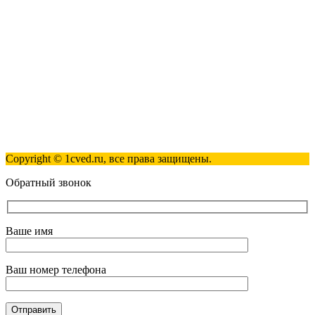
+7(495)181-98-81
info@1cved.ru
Пн-Пт 09:00 - 18:00
Полезные ссылки
Контакты
Карта сайта
Политика обработки персональных данных
Copyright © 1cved.ru, все права защищены.
Обратный звонок
Ваше имя
Ваш номер телефона