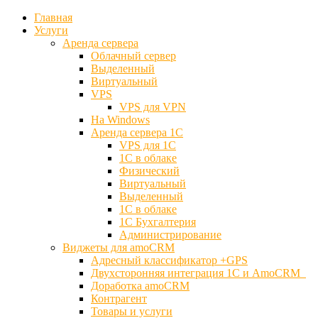
Главная
Услуги
Аренда сервера
Облачный сервер
Выделенный
Виртуальный
VPS
VPS для VPN
На Windows
Аренда сервера 1С
VPS для 1С
1С в облаке
Физический
Виртуальный
Выделенный
1С в облаке
1С Бухгалтерия
Администрирование
Виджеты для amoCRM
Адресный классификатор +GPS
Двухсторонняя интеграция 1С и AmoCRM
Доработка amoCRM
Контрагент
Товары и услуги