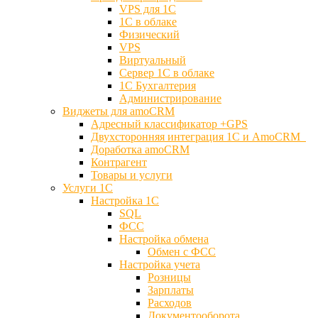
VPS для 1С
1С в облаке
Физический
VPS
Виртуальный
Сервер 1С в облаке
1С Бухгалтерия
Администрирование
Виджеты для amoCRM
Адресный классификатор +GPS
Двухсторонняя интеграция 1С и AmoCRM
Доработка amoCRM
Контрагент
Товары и услуги
Услуги 1С
Настройка 1С
SQL
ФСС
Настройка обмена
Обмен с ФСС
Настройка учета
Розницы
Зарплаты
Расходов
Документооборота