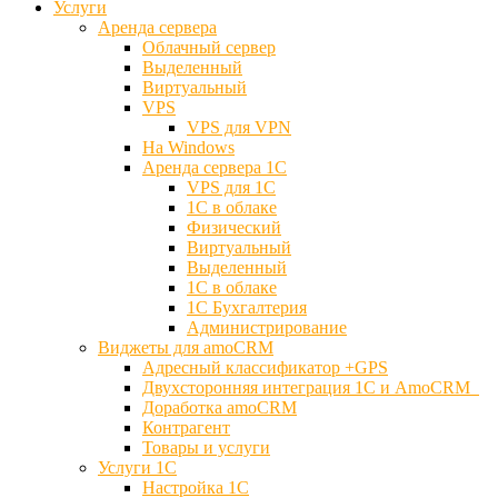
Услуги
Аренда сервера
Облачный сервер
Выделенный
Виртуальный
VPS
VPS для VPN
На Windows
Аренда сервера 1С
VPS для 1С
1С в облаке
Физический
Виртуальный
Выделенный
1С в облаке
1С Бухгалтерия
Администрирование
Виджеты для amoCRM
Адресный классификатор +GPS
Двухсторонняя интеграция 1С и AmoCRM
Доработка amoCRM
Контрагент
Товары и услуги
Услуги 1С
Настройка 1С