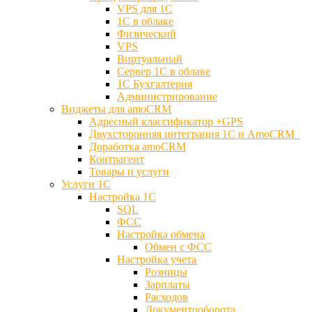
VPS для 1С
1С в облаке
Физический
VPS
Виртуальный
Сервер 1С в облаке
1С Бухгалтерия
Администрирование
Виджеты для amoCRM
Адресный классификатор +GPS
Двухсторонняя интеграция 1С и AmoCRM
Доработка amoCRM
Контрагент
Товары и услуги
Услуги 1С
Настройка 1С
SQL
ФСС
Настройка обмена
Обмен с ФСС
Настройка учета
Розницы
Зарплаты
Расходов
Документооборота