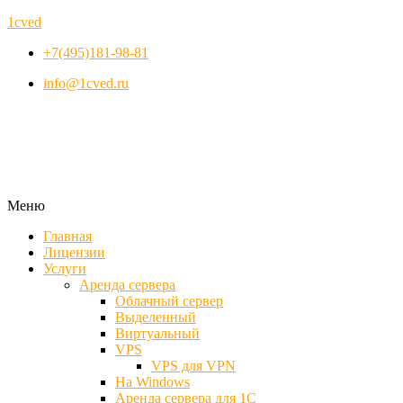
1cved
+7(495)181-98-81
info@1cved.ru
Меню
Главная
Лицензии
Услуги
Аренда сервера
Облачный сервер
Выделенный
Виртуальный
VPS
VPS для VPN
На Windows
Аренда сервера для 1С