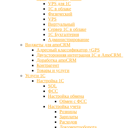
VPS для 1С
1С в облаке
Физический
VPS
Виртуальный
Сервер 1С в облаке
1С Бухгалтерия
Администрирование
Виджеты для amoCRM
Адресный классификатор +GPS
Двухсторонняя интеграция 1С и AmoCRM
Доработка amoCRM
Контрагент
Товары и услуги
Услуги 1С
Настройка 1С
SQL
ФСС
Настройка обмена
Обмен с ФСС
Настройка учета
Розницы
Зарплаты
Расходов
Документооборота