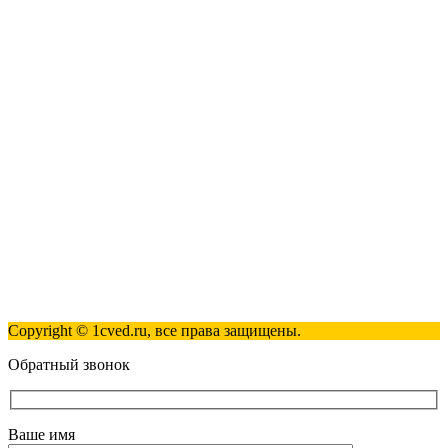
Наши контакты
123317, Москва, улица Антонова-Овсеенко, 15, стр. 2
+7(495)181-98-81
info@1cved.ru
Пн-Пт 09:00 - 18:00
Полезные ссылки
Контакты
Карта сайта
Политика обработки персональных данных
Copyright © 1cved.ru, все права защищены.
Обратный звонок
Ваше имя