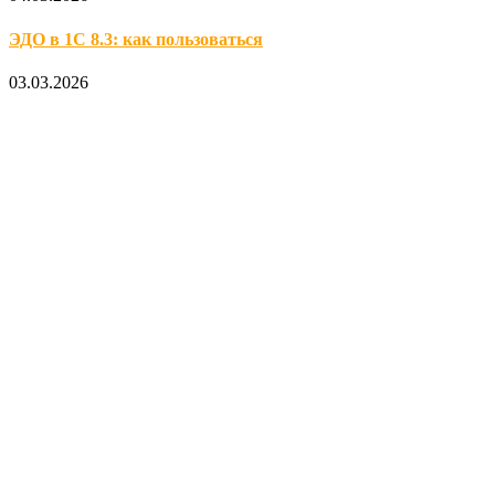
ЭДО в 1С 8.3: как пользоваться
03.03.2026
Официальный партнер 1С
Наши услуги
1С в облаке
Лицензии
1C:Лицензия на сервер
1С:Бухгалтерия 8
1C:ERP
1C:Клиентская лицензия