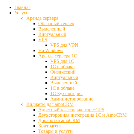
Главная
Услуги
Аренда сервера
Облачный сервер
Выделенный
Виртуальный
VPS
VPS для VPN
На Windows
Аренда сервера 1С
VPS для 1С
1С в облаке
Физический
Виртуальный
Выделенный
1С в облаке
1С Бухгалтерия
Администрирование
Виджеты для amoCRM
Адресный классификатор +GPS
Двухсторонняя интеграция 1С и AmoCRM
Доработка amoCRM
Контрагент
Товары и услуги