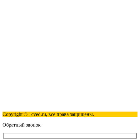
1C:ERP
1C:Клиентская лицензия
Наши контакты
123317, Москва, улица Антонова-Овсеенко, 15, стр. 2
+7(495)181-98-81
info@1cved.ru
Пн-Пт 09:00 - 18:00
Полезные ссылки
Контакты
Карта сайта
Политика обработки персональных данных
Copyright © 1cved.ru, все права защищены.
Обратный звонок