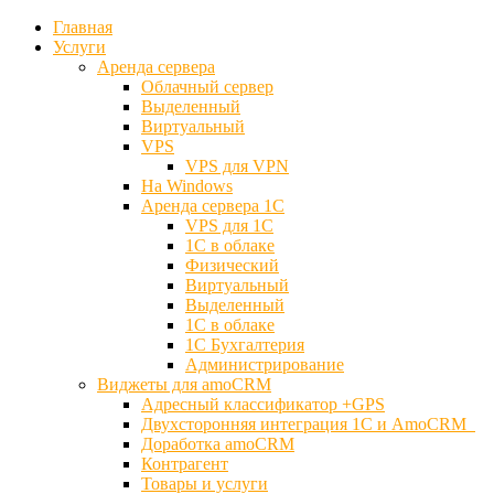
Главная
Услуги
Аренда сервера
Облачный сервер
Выделенный
Виртуальный
VPS
VPS для VPN
На Windows
Аренда сервера 1С
VPS для 1С
1С в облаке
Физический
Виртуальный
Выделенный
1С в облаке
1С Бухгалтерия
Администрирование
Виджеты для amoCRM
Адресный классификатор +GPS
Двухсторонняя интеграция 1С и AmoCRM
Доработка amoCRM
Контрагент
Товары и услуги