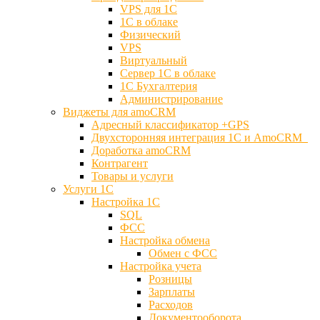
VPS для 1С
1С в облаке
Физический
VPS
Виртуальный
Сервер 1С в облаке
1С Бухгалтерия
Администрирование
Виджеты для amoCRM
Адресный классификатор +GPS
Двухсторонняя интеграция 1С и AmoCRM
Доработка amoCRM
Контрагент
Товары и услуги
Услуги 1С
Настройка 1С
SQL
ФСС
Настройка обмена
Обмен с ФСС
Настройка учета
Розницы
Зарплаты
Расходов
Документооборота