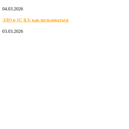
04.03.2026
ЭДО в 1С 8.3: как пользоваться
03.03.2026
Официальный партнер 1С
Наши услуги
1С в облаке
Лицензии
1C:Лицензия на сервер
1С:Бухгалтерия 8