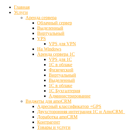
Главная
Услуги
Аренда сервера
Облачный сервер
Выделенный
Виртуальный
VPS
VPS для VPN
На Windows
Аренда сервера 1С
VPS для 1С
1С в облаке
Физический
Виртуальный
Выделенный
1С в облаке
1С Бухгалтерия
Администрирование
Виджеты для amoCRM
Адресный классификатор +GPS
Двухсторонняя интеграция 1С и AmoCRM
Доработка amoCRM
Контрагент
Товары и услуги