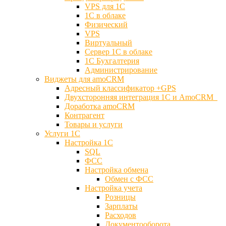
VPS для 1С
1С в облаке
Физический
VPS
Виртуальный
Сервер 1С в облаке
1С Бухгалтерия
Администрирование
Виджеты для amoCRM
Адресный классификатор +GPS
Двухсторонняя интеграция 1С и AmoCRM
Доработка amoCRM
Контрагент
Товары и услуги
Услуги 1С
Настройка 1С
SQL
ФСС
Настройка обмена
Обмен с ФСС
Настройка учета
Розницы
Зарплаты
Расходов
Документооборота