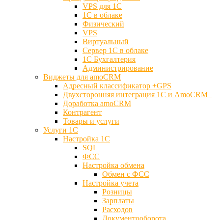
VPS для 1С
1С в облаке
Физический
VPS
Виртуальный
Сервер 1С в облаке
1С Бухгалтерия
Администрирование
Виджеты для amoCRM
Адресный классификатор +GPS
Двухсторонняя интеграция 1С и AmoCRM
Доработка amoCRM
Контрагент
Товары и услуги
Услуги 1С
Настройка 1С
SQL
ФСС
Настройка обмена
Обмен с ФСС
Настройка учета
Розницы
Зарплаты
Расходов
Документооборота