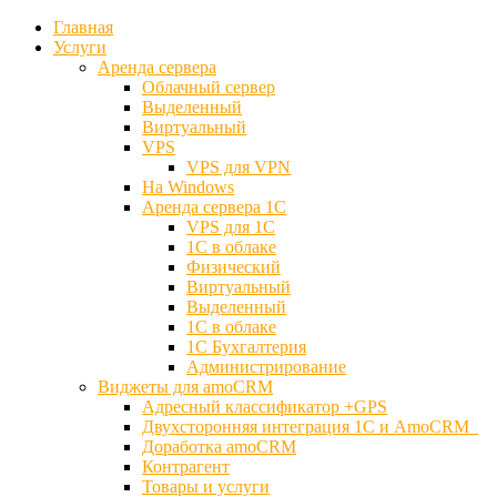
Главная
Услуги
Аренда сервера
Облачный сервер
Выделенный
Виртуальный
VPS
VPS для VPN
На Windows
Аренда сервера 1С
VPS для 1С
1С в облаке
Физический
Виртуальный
Выделенный
1С в облаке
1С Бухгалтерия
Администрирование
Виджеты для amoCRM
Адресный классификатор +GPS
Двухсторонняя интеграция 1С и AmoCRM
Доработка amoCRM
Контрагент
Товары и услуги