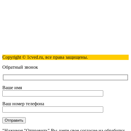
info@1cved.ru
Пн-Пт 09:00 - 18:00
Полезные ссылки
Контакты
Карта сайта
Политика обработки персональных данных
Copyright © 1cved.ru, все права защищены.
Обратный звонок
Ваше имя
Ваш номер телефона
"Нажимая "Отправить" Вы даете свое согласие на обработку